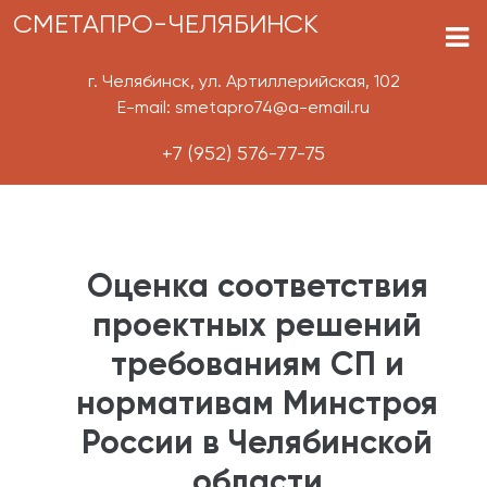
СМЕТАПРО-ЧЕЛЯБИНСК
г. Челябинск, ул. Артиллерийская, 102
E-mail: smetapro74@a-email.ru
+7 (952) 576-77-75
Оценка соответствия
проектных решений
требованиям СП и
нормативам Минстроя
России в Челябинской
области