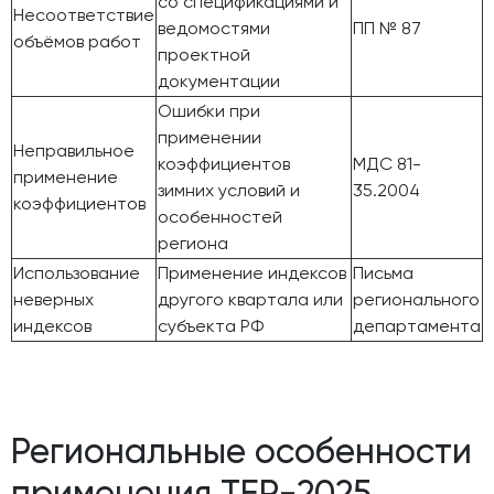
со спецификациями и
Несоответствие
ведомостями
ПП № 87
объёмов работ
проектной
документации
Ошибки при
применении
Неправильное
коэффициентов
МДС 81-
применение
зимних условий и
35.2004
коэффициентов
особенностей
региона
Использование
Применение индексов
Письма
неверных
другого квартала или
регионального
индексов
субъекта РФ
департамента
Региональные особенности
применения ТЕР-2025